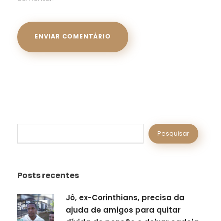
P
Pesquisar
e
s
q
Posts recentes
u
i
Jô, ex-Corinthians, precisa da
s
ajuda de amigos para quitar