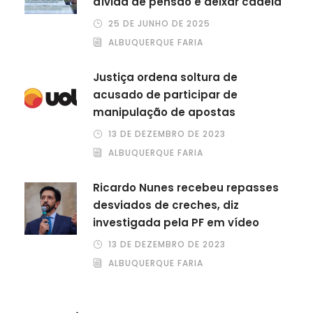
dívida de pensão e deixar cadeia
a
r
25 DE JUNHO DE 2025
ALBUQUERQUE FARIA
Justiça ordena soltura de
acusado de participar de
manipulação de apostas
13 DE DEZEMBRO DE 2023
ALBUQUERQUE FARIA
Ricardo Nunes recebeu repasses
desviados de creches, diz
investigada pela PF em vídeo
13 DE DEZEMBRO DE 2023
ALBUQUERQUE FARIA