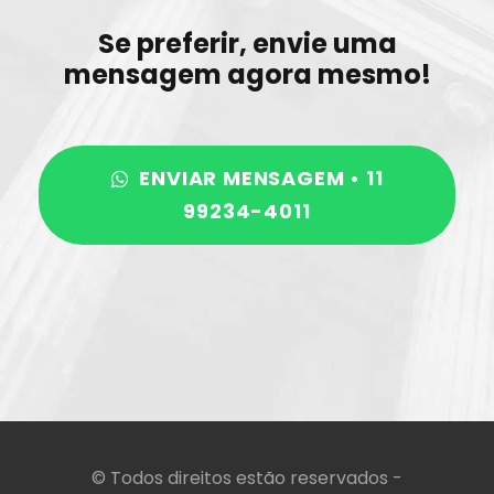
Se preferir, envie uma
mensagem agora mesmo!
ENVIAR MENSAGEM • 11
99234-4011
©️ Todos direitos estão reservados -